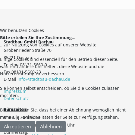
Wir benutzen Cookies
Bitte erteilen Sie Ihre Zustimmung...
Stadtbau GmbH Dachau
...zur Nutzung von Cookies auf unserer Website.
Gröbenrieder Straße 70
85221 Dachau
Einige Cookies sind essenziell für den Betrieb dieser Seite,
Telefon 08131-5660-0
während andere uns helfen, diese Website und die
Fax 08131-5660-23
Nutzererfahrung zu verbessern.
E-Mail
info@stadtbau-dachau.de
Sie können selbst entscheiden, ob Sie die Cookies zulassen
Impressum
möchten.
Datenschutz
Bürozeiten:
Bitte beachten Sie, dass bei einer Ablehnung womöglich nicht
mehr alle Funktionalitäten der Seite zur Verfügung stehen.
Montag - Mittwoch:
08:00 - 12:00 Uhr, 14:00 - 16:00 Uhr
Akzeptieren
Ablehnen
Donnerstag: